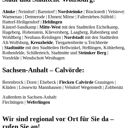
Almke
| Neindorf | Barnstorf |
Nordsteimke
| Brackstedt | Velstove|
Warmenau | Detmerode | Ehmen| Mörse | Fallersleben-Sülfeld |
Hattorf-Heiligendorf |
Hehlingen
Kästorf-Sandkamp |
Mitte-West
mit den Stadtteilen Eichelkamp,
Hageberg, Hohenstein, Klieversberg, Laagberg, Rabenberg und
Wohltberg | Neuhaus-Reislingen |
Nordstadt
mit den Stadtteilen
Alt-Wolfsburg,
Kreuzheide
, Tiergartenbreite u.Teichbreite
|
Stadtmitte
mit den Stadtteilen Hellwinkel, Heßlingen, Köhlerberg,
Rothenfelde, Schillerteich, Stadtmitte und
Steimker Berg
|
Vorsfelde | Wendschott Westhagen
Sachsen-Anhalt – Calvörde:
Berenbrock | Dorst | Elsebeck |
Flecken Calvörde
Grauingen |
Klüden | Lössewitz Mannhausen | Velsdorf Wegenstedt | Zobbenitz
Außerdem in Sachsen-Anhalt:
Flechtingen |
Weferlingen
Wir sind regional vor Ort für Sie da –
rufen Sie an!