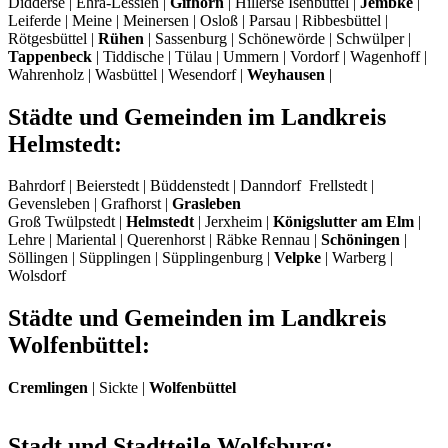
Didderse | Ehra-Lessien |
Gifhorn
| Hillerse Isenbüttel |
Jembke
|
Leiferde | Meine | Meinersen | Osloß | Parsau | Ribbesbüttel |
Rötgesbüttel |
Rühen
| Sassenburg | Schönewörde | Schwülper |
Tappenbeck
| Tiddische | Tülau | Ummern | Vordorf | Wagenhoff |
Wahrenholz | Wasbüttel | Wesendorf |
Weyhausen
|
Städte und Gemeinden im Landkreis
Helmstedt:
Bahrdorf | Beierstedt | Büddenstedt | Danndorf Frellstedt |
Gevensleben | Grafhorst |
Grasleben
Groß Twülpstedt |
Helmstedt
| Jerxheim |
Königslutter am Elm
|
Lehre | Mariental | Querenhorst | Räbke Rennau |
Schöningen
|
Söllingen | Süpplingen | Süpplingenburg |
Velpke
| Warberg |
Wolsdorf
Städte und Gemeinden im Landkreis
Wolfenbüttel:
Cremlingen
| Sickte |
Wolfenbüttel
Stadt und Stadtteile Wolfsburg: